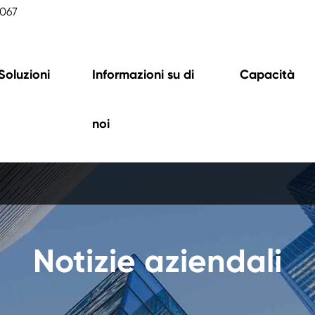
2067
Soluzioni
Informazioni su di
Capacità
noi
Notizie aziendali
 caricabatterie di
Centralina mot
rdo (unità OBC)