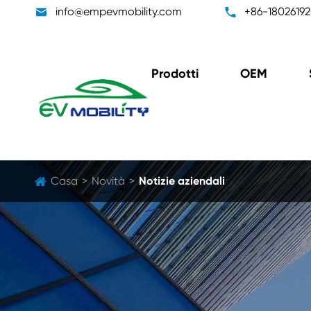

info@empevmobility.com

+86-1802619
Prodotti
OEM
Casa
Novità
Notizie aziendali
Unità convertitore DC/DC
Unità
bo