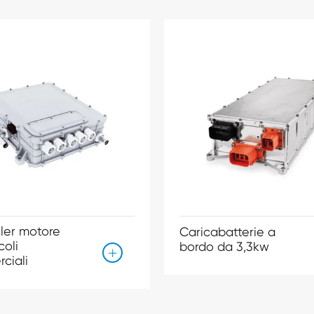
ller motore
Caricabatterie a
coli
bordo da 3,3kw

ciali