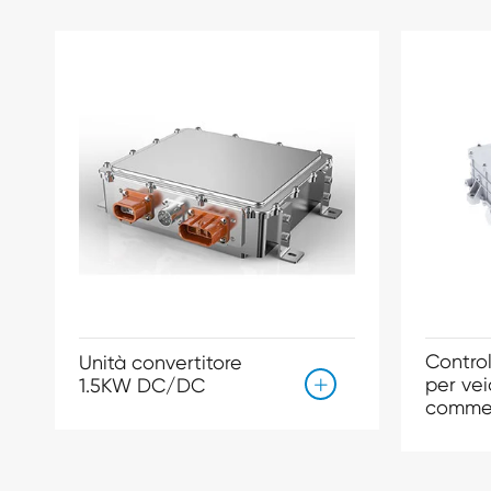
Contro
Unità convertitore
per vei
1.5KW DC/DC

commer