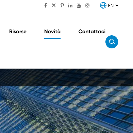

EN

Risorse
Novità
Contattaci

ore
Unità di conversione e
distribuzione (unità
combinata CDU)