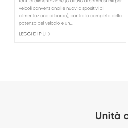
fonti di alimentazione (o all'uso di combustibili per
veicoli convenzionali e nuovi dispositivi di
alimentazione di bordo), controllo completo della
potenza del veicolo e un...
LEGGI DI PIÙ

Unità 